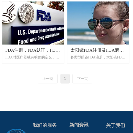
FDA注册，FDA认证，FDA
太阳镜FDA注册及FDA滴珠
FDA对医疗器械有明确的定义，其
各类型眼镜FDA注册，太阳镜FDA
注册服务，医疗器械FDA注
测试
定义如下：所谓医疗器械是指符合
注册及FDA滴珠测试是确保太阳镜
册
以下条件之仪器、装置、工具、机
能够顺利进入美国市场并符合相关
械、器具、插入管、体外试剂及其
安全和质量标准的重要步骤。
上一页
1
下一页
它相关物品，包括组件、零件或附
件：明确列于National Formulary或
the Unite States Pharmacopeia或前述
两者的附录中者；预期使用于动物
或人类疾病，或其它身体状况之诊
断，或用于疾病之治愈、减缓与治
疗者；预期影响动物或人体身体功
能或结构，但不经由新陈代谢来达
新闻资讯
我们的服务
关于我们
到其主要目的者。