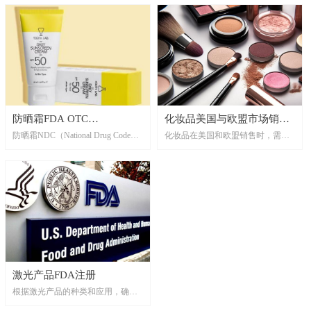
册、食品接触材料FDA注册
的激光产品有不同的安全要求和监
储存和运输等环节都符合FDA的安
管标准。
全和卫生要求，以保障消费者的健
康和权益。
防晒霜FDA OTC
化妆品美国与欧盟市场销售
防晒霜NDC（National Drug Code）
化妆品在美国和欧盟销售时，需要
NDC（National Drug Code）
需要做的检测与认证
注册是美国食品药品监督管理局
遵循各自严格的法规和标准，并进
注册要求
（FDA）为确保防晒霜产品在美国
行相应的检测认证。
市场上销售的安全性和合规性所要
求的一个重要步骤。防晒霜NDC注
册, 防晒霜OTC-NDC注册, FDA防晒
霜OTC-NDC注册
激光产品FDA注册
根据激光产品的种类和应用，确定
其所属的FDA认证类别。激光产品