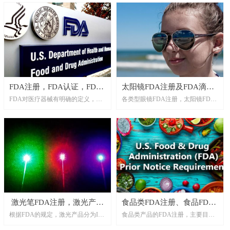
FDA注册，FDA认证，FDA
太阳镜FDA注册及FDA滴珠
FDA对医疗器械有明确的定义，其
各类型眼镜FDA注册，太阳镜FDA
注册服务，医疗器械FDA注
测试
定义如下：所谓医疗器械是指符合
注册及FDA滴珠测试是确保太阳镜
册
以下条件之仪器、装置、工具、机
能够顺利进入美国市场并符合相关
械、器具、插入管、体外试剂及其
安全和质量标准的重要步骤。
它相关物品，包括组件、零件或附
件：明确列于National Formulary或
the Unite States Pharmacopeia或前述
两者的附录中者；预期使用于动物
或人类疾病，或其它身体状况之诊
断，或用于疾病之治愈、减缓与治
疗者；预期影响动物或人体身体功
激光笔FDA注册，激光产品
食品类FDA注册、食品FDA
能或结构，但不经由新陈代谢来达
根据FDA的规定，激光产品分为I
食品类产品的FDA注册，主要目的
FDA注册
注册、食品添加剂FDA注
到其主要目的者。
类、II类、III类和IV类，不同类别
是确保食品的来源、加工、包装、