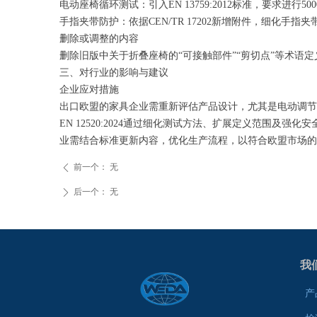
电动座椅循环测试：引入EN 13759:2012标准，要求进
手指夹带防护：依据CEN/TR 17202新增附件，细化手指
删除或调整的内容
删除旧版中关于折叠座椅的“可接触部件”“剪切点”等术语
三、对行业的影响与建议
企业应对措施
出口欧盟的家具企业需重新评估产品设计，尤其是电动调节
EN 12520:2024通过细化测试方法、扩展定义范围
业需结合标准更新内容，优化生产流程，以符合欧盟市场的
前一个：
无
ꄴ
后一个：
无
ꄲ
我
产