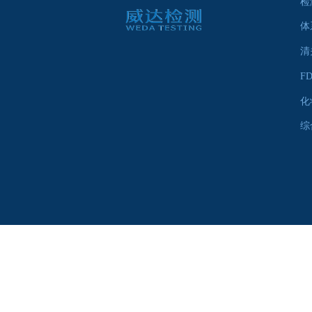
检
体
清
F
化
综